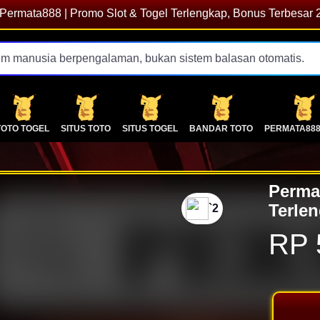
Permata888 | Promo Slot & Togel Terlengkap, Bonus Terbesar 
im manusia berpengalaman, bukan sistem balasan otomatis.
aran untuk setiap kebutuhan pemain toto togel online.
aru situs togel online tahun 2026 tersedia kapan saja.
jalur resmi demi menjaga privasi akun member.
TOTO TOGEL
SITUS TOTO
SITUS TOGEL
BANDAR TOTO
PERMATA888
dan sistem selalu disampaikan transparan.
 Situs Bonus Slot & Togel No.1 di Indonesia Update 2026
Perma
Terle
`2
RP 