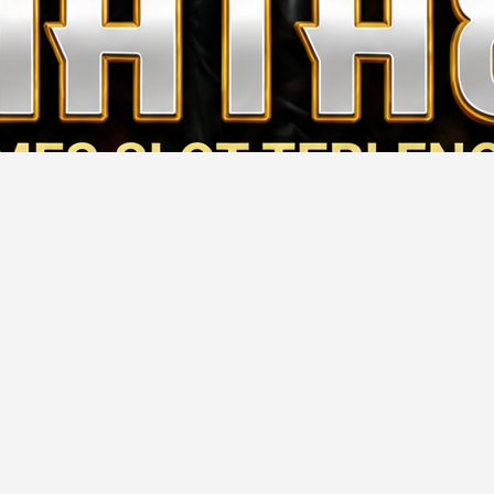
Terbesar 2026
DAR TOTO
SITUS TOGEL
BO TOGEL
Explore
Artists