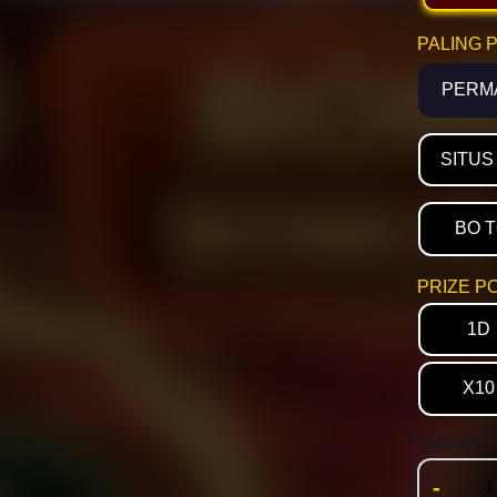
PALING 
PERM
SITUS
BO 
PRIZE P
1D
X10
Quantity
-