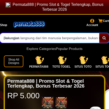
Permata888 | Promo Slot & Togel Terlengkap, Bonus
transaksi, dan kendala teknis tanpa ribet.
Layanan customer service aktif 24 jam penuh dengan respon cepat
Terbesar 2026
dan staf profesional.
Contactcenter PERMATA888 dirancang ringan dan stabil di semua
Cart
Shop
Account
perangkat.
Dukungan langsung dari tim manusia berpengalaman, bukan sistem
balasan otomatis.
Solusi jelas dan tepat sasaran untuk setiap kebutuhan pemain toto
togel online.
Panduan lengkap fitur terbaru situs togel online tahun 2026 tersedia
Explore Categories
Popular Products
kapan saja.
Komunikasi aman melalui jalur resmi demi menjaga privasi akun
Shop All
Designs
PERMATA888
TOTO TOGEL
SITUS TOTO
SITUS T
member.
Update informasi pasaran dan sistem selalu disampaikan
transparan.
Pilih PERMATA888 sebagai Situs Bonus Slot & Togel No.1 di
Permata888 | Promo Slot & Togel
Terlengkap, Bonus Terbesar 2026
Indonesia Update 2026
RP 5.000